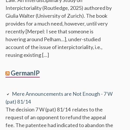
Interpictoriality (Routledge, 2025) authored by
Giulia Walter (University of Zurich). The book
provides for a much need, however, until very
recently [Merpel: I see that someone is
hovering around Pelham…], under-studied
account of the issue of interpictoriality, i.e.,
reusing existing […]
GermanIP
Mere Announcements are Not Enough - 7 W
(pat) 81/14
The decision 7 W (pat) 81/14 relates to the
request of an opponent to refund the appeal
fee. The patentee had indicated to abandon the