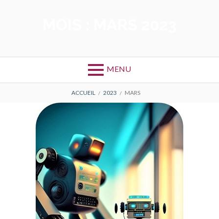
Aller
au
MOIS :
MARS 2023
contenu
MENU
FIL
ACCUEIL
2023
MARS
D'ARIANE