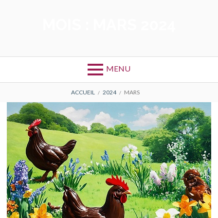
Aller
au
MOIS :
MARS 2024
contenu
MENU
FIL
ACCUEIL
2024
MARS
D'ARIANE