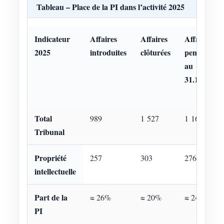
Tableau – Place de la PI dans l’activité 2025
Indicateur
Affaires
Affaires
Affaires
2025
introduites
clôturées
pendantes
au
31.12.2025
Total
989
1 527
1 167
Tribunal
Propriété
257
303
276
intellectuelle
Part de la
≈ 26%
≈ 20%
≈ 24%
PI