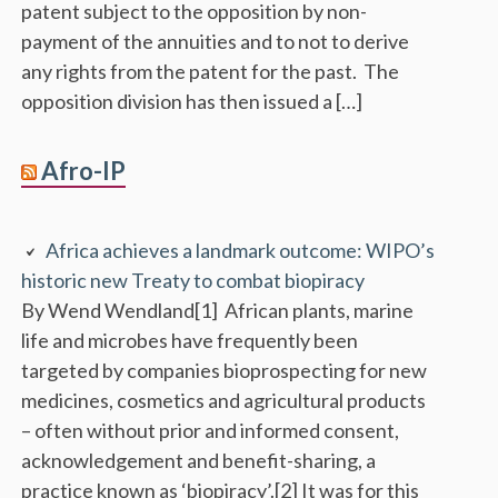
patent subject to the opposition by non-
payment of the annuities and to not to derive
any rights from the patent for the past. The
opposition division has then issued a […]
Afro-IP
Africa achieves a landmark outcome: WIPO’s
historic new Treaty to combat biopiracy
By Wend Wendland[1] African plants, marine
life and microbes have frequently been
targeted by companies bioprospecting for new
medicines, cosmetics and agricultural products
– often without prior and informed consent,
acknowledgement and benefit-sharing, a
practice known as ‘biopiracy’.[2] It was for this