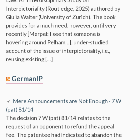
Interpictoriality (Routledge, 2025) authored by
Giulia Walter (University of Zurich). The book
provides for a much need, however, until very
recently [Merpel: I see that someone is
hovering around Pelham…], under-studied
account of the issue of interpictoriality, i.e.,
reusing existing […]
GermanIP
Mere Announcements are Not Enough - 7 W
(pat) 81/14
The decision 7 W (pat) 81/14 relates to the
request of an opponent to refund the appeal
fee. The patentee had indicated to abandon the