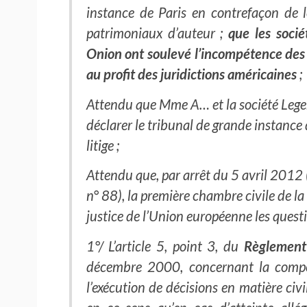
instance de Paris en contrefaçon de 
patrimoniaux d’auteur ;
que les socié
Onion ont soulevé l’incompétence des j
au profit des juridictions américaines
;
Attendu que Mme A… et la société Legend
déclarer le tribunal de grande instance
litige ;
Attendu que, par arrêt du 5 avril 2012 
n° 88), la première chambre civile de la
justice de l’Union européenne les questi
1°/ L’article 5, point 3, du
Règlement
décembre 2000, concernant la compét
l’exécution de décisions en matière civi