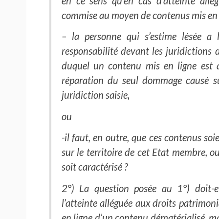
en ce sens qu’en cas d’atteinte allé
commise au moyen de contenus mis en li
– la personne qui s’estime lésée a 
responsabilité devant les juridictions
duquel un contenu mis en ligne est acc
réparation du seul dommage causé sur
juridiction saisie,
ou
-il faut, en outre, que ces contenus soi
sur le territoire de cet Etat membre, 
soit caractérisé ?
2°) La question posée au 1°) doit-e
l’atteinte alléguée aux droits patrimon
en ligne d’un contenu dématérialisé, mai