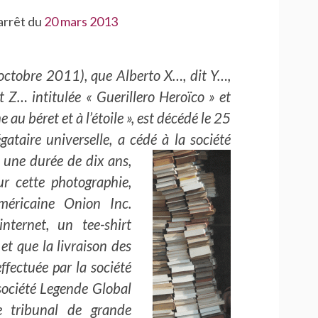
’arrêt du
20 mars 2013
5 octobre 2011), que Alberto X…, dit Y…,
 Z… intitulée « Guerillero Heroïco » et
u béret et à l’étoile », est décédé le 25
ataire universelle, a cédé à la société
r une durée de dix ans,
ur cette photographie,
méricaine Onion Inc.
nternet, un tee-shirt
et que la livraison des
ffectuée par la société
ociété Legende Global
e tribunal de grande