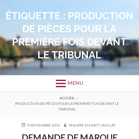
Aller
au
ÉTIQUETTE :
PRODUCTION
contenu
DE PIÈCES POUR LA
PREMIÈRE FOIS DEVANT
LE TRIBUNAL
MENU
FIL
ACCUEIL
PRODUCTION DE PIÈCES POUR LA PREMIÈRE FOIS DEVANT LE
D'ARIANE
TRIBUNAL
PUBLIÉ
AUTEUR
9 SEPTEMBRE 2013
PHILIPPE SCHMITT AVOCAT
LE
DEMANDE DE MARQUE