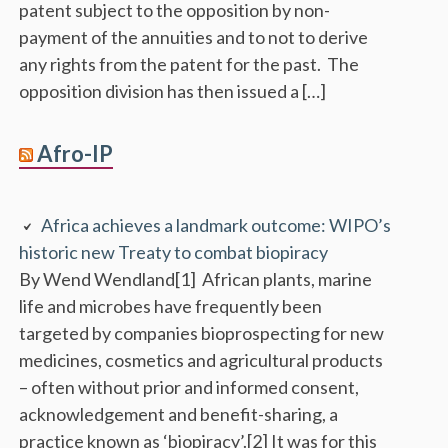
patent subject to the opposition by non-
payment of the annuities and to not to derive
any rights from the patent for the past. The
opposition division has then issued a […]
Afro-IP
Africa achieves a landmark outcome: WIPO’s
historic new Treaty to combat biopiracy
By Wend Wendland[1] African plants, marine
life and microbes have frequently been
targeted by companies bioprospecting for new
medicines, cosmetics and agricultural products
– often without prior and informed consent,
acknowledgement and benefit-sharing, a
practice known as ‘biopiracy’.[2] It was for this