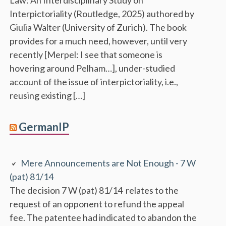
Interpictoriality (Routledge, 2025) authored by
Giulia Walter (University of Zurich). The book
provides for a much need, however, until very
recently [Merpel: I see that someone is
hovering around Pelham…], under-studied
account of the issue of interpictoriality, i.e.,
reusing existing […]
GermanIP
Mere Announcements are Not Enough - 7 W
(pat) 81/14
The decision 7 W (pat) 81/14 relates to the
request of an opponent to refund the appeal
fee. The patentee had indicated to abandon the