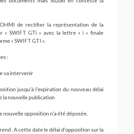
es documents mais Suzuki en conteste la
HMI de rectifier la représentation de la
« SWIFT GTi » avec la lettre « i » finale
 forme « SWIFT GTI ».
es :
 va intervenir
ion jusqu’à l’expiration du nouveau délai
 la nouvelle publication
ne nouvelle opposition n’a été déposée.
nd . A cette date le délai d’opposition sur la