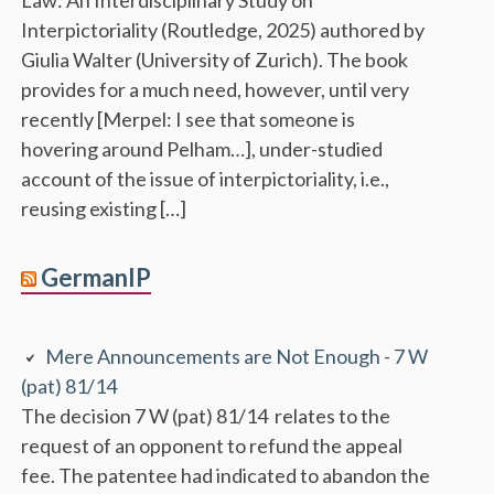
Interpictoriality (Routledge, 2025) authored by
Giulia Walter (University of Zurich). The book
provides for a much need, however, until very
recently [Merpel: I see that someone is
hovering around Pelham…], under-studied
account of the issue of interpictoriality, i.e.,
reusing existing […]
GermanIP
Mere Announcements are Not Enough - 7 W
(pat) 81/14
The decision 7 W (pat) 81/14 relates to the
request of an opponent to refund the appeal
fee. The patentee had indicated to abandon the