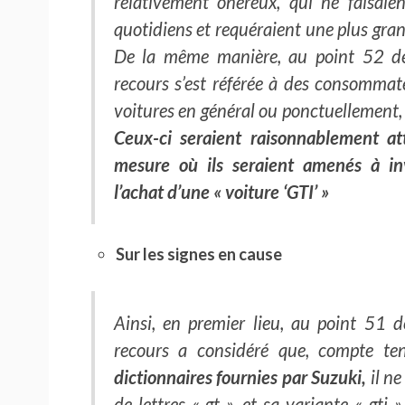
relativement onéreux, qui ne faisaie
quotidiens et requéraient une plus gran
De la même manière, au point 52 de
recours s’est référée à des consommate
voitures en général ou ponctuellement, 
Ceux-ci seraient raisonnablement at
mesure où ils seraient amenés à i
l’achat d’une « voiture ‘GTI’ »
Sur les signes en cause
Ainsi, en premier lieu, au point 51 
recours a considéré que, compte t
dictionnaires fournies par Suzuki,
il ne
de lettres « gt », et sa variante « gti