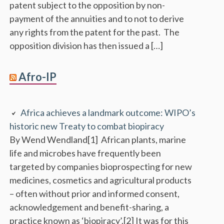
patent subject to the opposition by non-
payment of the annuities and to not to derive
any rights from the patent for the past. The
opposition division has then issued a […]
Afro-IP
Africa achieves a landmark outcome: WIPO’s
historic new Treaty to combat biopiracy
By Wend Wendland[1] African plants, marine
life and microbes have frequently been
targeted by companies bioprospecting for new
medicines, cosmetics and agricultural products
– often without prior and informed consent,
acknowledgement and benefit-sharing, a
practice known as ‘biopiracy’.[2] It was for this