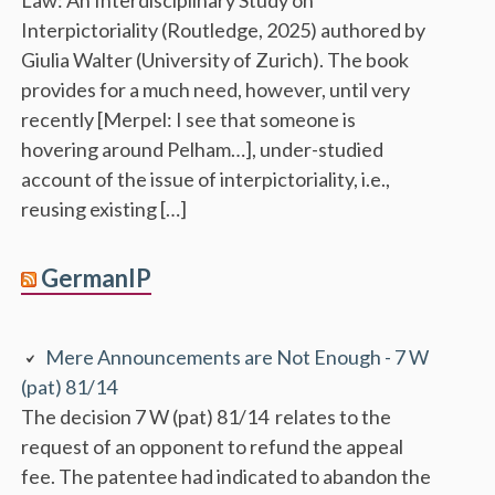
Interpictoriality (Routledge, 2025) authored by
Giulia Walter (University of Zurich). The book
provides for a much need, however, until very
recently [Merpel: I see that someone is
hovering around Pelham…], under-studied
account of the issue of interpictoriality, i.e.,
reusing existing […]
GermanIP
Mere Announcements are Not Enough - 7 W
(pat) 81/14
The decision 7 W (pat) 81/14 relates to the
request of an opponent to refund the appeal
fee. The patentee had indicated to abandon the