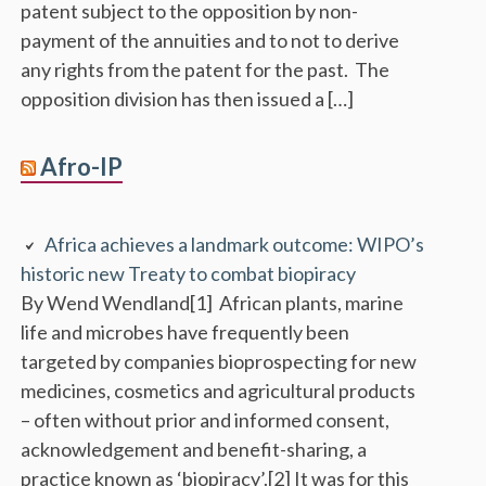
patent subject to the opposition by non-
payment of the annuities and to not to derive
any rights from the patent for the past. The
opposition division has then issued a […]
Afro-IP
Africa achieves a landmark outcome: WIPO’s
historic new Treaty to combat biopiracy
By Wend Wendland[1] African plants, marine
life and microbes have frequently been
targeted by companies bioprospecting for new
medicines, cosmetics and agricultural products
– often without prior and informed consent,
acknowledgement and benefit-sharing, a
practice known as ‘biopiracy’.[2] It was for this