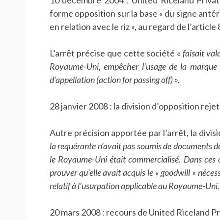
10 décembre 2004 : United Riceland Private
forme opposition sur la base « du signe antér
en relation avec le riz », au regard de l’artic
L’arrêt précise que cette société «
faisait val
Royaume-Uni, empêcher l’usage de la marque 
d’appellation (action for passing off) ».
28 janvier 2008 : la division d’opposition reje
Autre précision apportée par l’arrêt, la divis
la requérante n’avait pas soumis de documents déc
le Royaume-Uni était commercialisé. Dans ces co
prouver qu’elle avait acquis le « goodwill » néces
relatif à l’usurpation applicable au Royaume-Uni.
20 mars 2008 : recours de United Riceland Pr