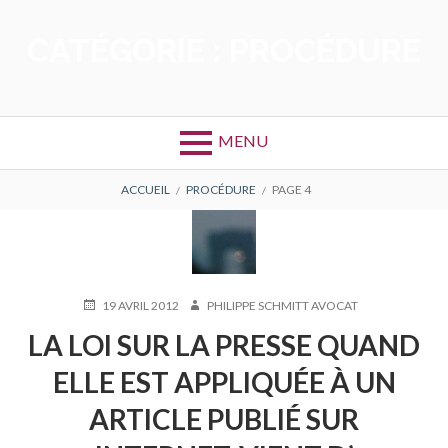
Aller
au
CATÉGORIE :
PROCÉDURE
contenu
MENU
FIL
ACCUEIL
PROCÉDURE
PAGE 4
D'ARIANE
PUBLIÉ
AUTEUR
19 AVRIL 2012
PHILIPPE SCHMITT AVOCAT
LE
LA LOI SUR LA PRESSE QUAND
ELLE EST APPLIQUÉE À UN
ARTICLE PUBLIÉ SUR