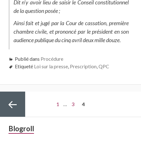
Dit n’y avoir lieu de saisir le Conseil constitutionnel
de la question posée ;
Ainsi fait et jugé par la Cour de cassation, première
chambre civile, et prononcé par le président en son
audience publique du cinq avril deux mille douze.
Publié dans
Procédure
Etiqueté
Loi sur la presse
,
Prescription
,
QPC
Pagination
Page
Page
PAGE
1
…
3
4
des
publications
Barre
Blogroll
Page