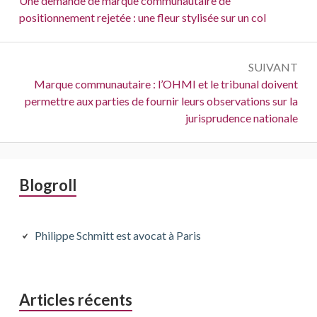
Une demande de marque communautaire de
positionnement rejetée : une fleur stylisée sur un col
l’article
SUIVANT
Suivant :
Marque communautaire : l’OHMI et le tribunal doivent
permettre aux parties de fournir leurs observations sur la
jurisprudence nationale
Barre
Blogroll
latérale
principale
Philippe Schmitt est avocat à Paris
Articles récents