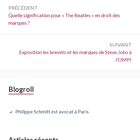
Navigation
PRÉCÉDENT
de
Précédent :
Quelle signification pour « The Beatles » en droit des
marques ?
l’article
SUIVANT
Suivant :
Exposition les brevets et les marques de Steve Jobs à
l’OMPI
Barre
Blogroll
latérale
principale
Philippe Schmitt est avocat à Paris
Articles récents