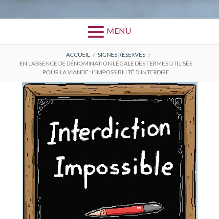
MENU
FIL
ACCUEIL
SIGNES RÉSERVÉS
EN L’ABSENCE DE DÉNOMINATION LÉGALE DES TERMES UTILISÉS
D'ARIANE
POUR LA VIANDE : L’IMPOSSIBILITÉ D’INTERDIRE