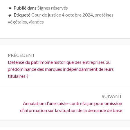
Publié dans
Signes réservés
Etiqueté
Cour de justice 4 octobre 2024
,
protéines
végétales
,
viandes
Navigation
PRÉCÉDENT
de
Précédent :
Défense du patrimoine historique des entreprises ou
prédominance des marques indépendamment de leurs
l’article
titulaires ?
SUIVANT
Suivant :
Annulation d’une saisie-contrefaçon pour omission
d’information sur la situation de la demande de base