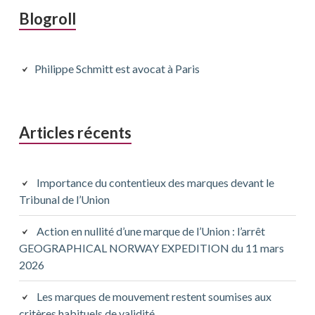
Barre
Blogroll
latérale
principale
Philippe Schmitt est avocat à Paris
Articles récents
Importance du contentieux des marques devant le
Tribunal de l’Union
Action en nullité d’une marque de l’Union : l’arrêt
GEOGRAPHICAL NORWAY EXPEDITION du 11 mars
2026
Les marques de mouvement restent soumises aux
critères habituels de validité