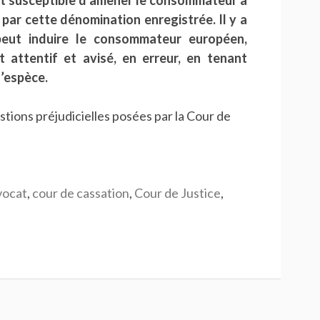
st susceptible d’amener le consommateur à
 par cette dénomination enregistrée. Il y a
 peut induire le consommateur européen,
attentif et avisé, en erreur, en tenant
l’espèce.
stions préjudicielles posées par la Cour de
vocat
,
cour de cassation
,
Cour de Justice
,