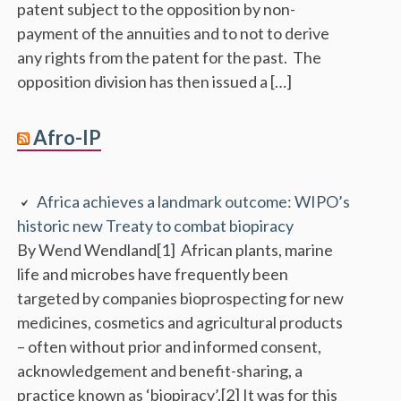
patent subject to the opposition by non-
payment of the annuities and to not to derive
any rights from the patent for the past. The
opposition division has then issued a […]
Afro-IP
Africa achieves a landmark outcome: WIPO’s
historic new Treaty to combat biopiracy
By Wend Wendland[1] African plants, marine
life and microbes have frequently been
targeted by companies bioprospecting for new
medicines, cosmetics and agricultural products
– often without prior and informed consent,
acknowledgement and benefit-sharing, a
practice known as ‘biopiracy’.[2] It was for this