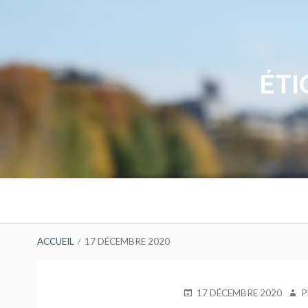
Aller
au
contenu
ÉTI
Menu
principal
FIL
ACCUEIL
17 DÉCEMBRE 2020
D'ARIANE
PUBLIÉ
AUT
17 DÉCEMBRE 2020
P
LE