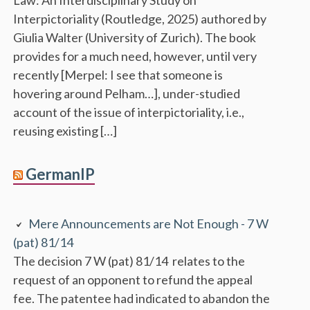
Interpictoriality (Routledge, 2025) authored by
Giulia Walter (University of Zurich). The book
provides for a much need, however, until very
recently [Merpel: I see that someone is
hovering around Pelham…], under-studied
account of the issue of interpictoriality, i.e.,
reusing existing […]
GermanIP
Mere Announcements are Not Enough - 7 W
(pat) 81/14
The decision 7 W (pat) 81/14 relates to the
request of an opponent to refund the appeal
fee. The patentee had indicated to abandon the