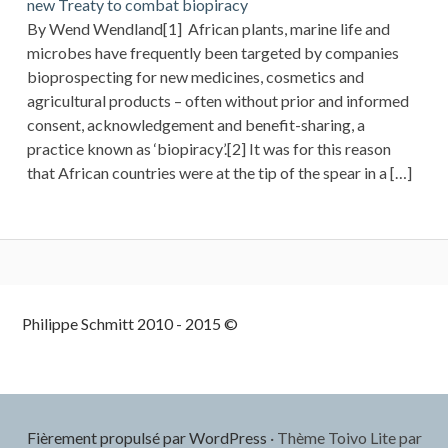
new Treaty to combat biopiracy
By Wend Wendland[1] African plants, marine life and
microbes have frequently been targeted by companies
bioprospecting for new medicines, cosmetics and
agricultural products – often without prior and informed
consent, acknowledgement and benefit-sharing, a
practice known as ‘biopiracy’.[2] It was for this reason
that African countries were at the tip of the spear in a […]
Colonne
Philippe Schmitt 2010 - 2015 ©
latérale
subsidiaire
Fièrement propulsé par WordPress
·
Thème Toivo Lite par