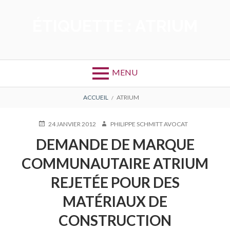
Aller
au
ÉTIQUETTE :
ATRIUM
contenu
MENU
FIL
ACCUEIL
ATRIUM
D'ARIANE
PUBLIÉ
AUTEUR
24 JANVIER 2012
PHILIPPE SCHMITT AVOCAT
LE
DEMANDE DE MARQUE
COMMUNAUTAIRE ATRIUM
REJETÉE POUR DES
MATÉRIAUX DE
CONSTRUCTION