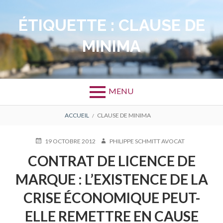
Aller
au
ÉTIQUETTE :
CLAUSE DE
contenu
MINIMA
MENU
FIL
ACCUEIL
CLAUSE DE MINIMA
D'ARIANE
PUBLIÉ
AUTEUR
19 OCTOBRE 2012
PHILIPPE SCHMITT AVOCAT
LE
CONTRAT DE LICENCE DE
MARQUE : L’EXISTENCE DE LA
CRISE ÉCONOMIQUE PEUT-
ELLE REMETTRE EN CAUSE