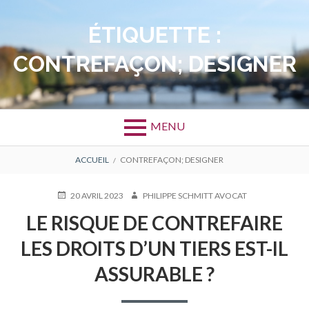
Aller
au
ÉTIQUETTE :
contenu
CONTREFAÇON; DESIGNER
MENU
FIL
ACCUEIL
CONTREFAÇON; DESIGNER
D'ARIANE
PUBLIÉ
AUTEUR
20 AVRIL 2023
PHILIPPE SCHMITT AVOCAT
LE
LE RISQUE DE CONTREFAIRE
LES DROITS D’UN TIERS EST-IL
ASSURABLE ?