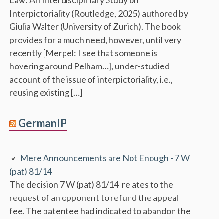
Interpictoriality (Routledge, 2025) authored by
Giulia Walter (University of Zurich). The book
provides for a much need, however, until very
recently [Merpel: I see that someone is
hovering around Pelham…], under-studied
account of the issue of interpictoriality, i.e.,
reusing existing […]
GermanIP
Mere Announcements are Not Enough - 7 W
(pat) 81/14
The decision 7 W (pat) 81/14 relates to the
request of an opponent to refund the appeal
fee. The patentee had indicated to abandon the