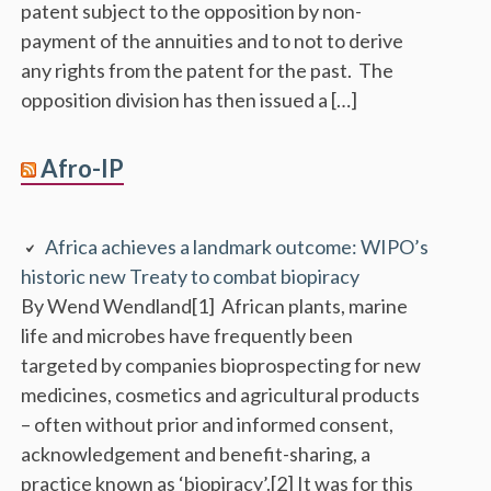
patent subject to the opposition by non-
payment of the annuities and to not to derive
any rights from the patent for the past. The
opposition division has then issued a […]
Afro-IP
Africa achieves a landmark outcome: WIPO’s
historic new Treaty to combat biopiracy
By Wend Wendland[1] African plants, marine
life and microbes have frequently been
targeted by companies bioprospecting for new
medicines, cosmetics and agricultural products
– often without prior and informed consent,
acknowledgement and benefit-sharing, a
practice known as ‘biopiracy’.[2] It was for this