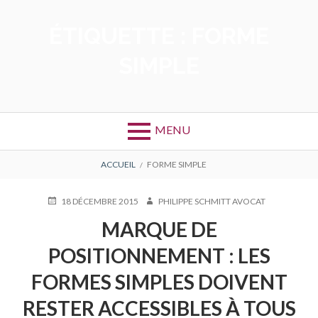
Aller
au
ÉTIQUETTE :
FORME
contenu
SIMPLE
MENU
FIL
ACCUEIL
FORME SIMPLE
D'ARIANE
PUBLIÉ
AUTEUR
18 DÉCEMBRE 2015
PHILIPPE SCHMITT AVOCAT
LE
MARQUE DE
POSITIONNEMENT : LES
FORMES SIMPLES DOIVENT
RESTER ACCESSIBLES À TOUS