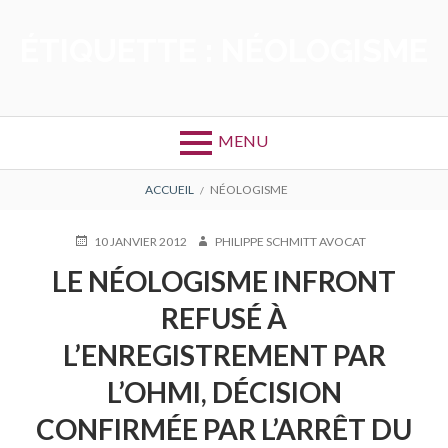
Aller
au
ÉTIQUETTE :
NÉOLOGISME
contenu
MENU
FIL
ACCUEIL
NÉOLOGISME
D'ARIANE
PUBLIÉ
AUTEUR
10 JANVIER 2012
PHILIPPE SCHMITT AVOCAT
LE
LE NÉOLOGISME INFRONT
REFUSÉ À
L’ENREGISTREMENT PAR
L’OHMI, DÉCISION
CONFIRMÉE PAR L’ARRÊT DU