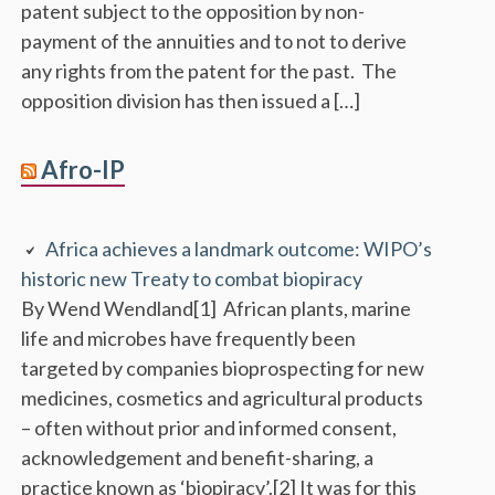
patent subject to the opposition by non-
payment of the annuities and to not to derive
any rights from the patent for the past. The
opposition division has then issued a […]
Afro-IP
Africa achieves a landmark outcome: WIPO’s
historic new Treaty to combat biopiracy
By Wend Wendland[1] African plants, marine
life and microbes have frequently been
targeted by companies bioprospecting for new
medicines, cosmetics and agricultural products
– often without prior and informed consent,
acknowledgement and benefit-sharing, a
practice known as ‘biopiracy’.[2] It was for this