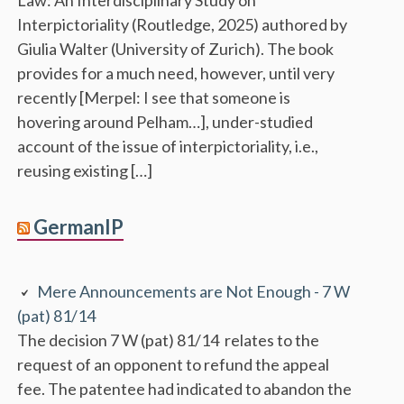
Interpictoriality (Routledge, 2025) authored by
Giulia Walter (University of Zurich). The book
provides for a much need, however, until very
recently [Merpel: I see that someone is
hovering around Pelham…], under-studied
account of the issue of interpictoriality, i.e.,
reusing existing […]
GermanIP
Mere Announcements are Not Enough - 7 W
(pat) 81/14
The decision 7 W (pat) 81/14 relates to the
request of an opponent to refund the appeal
fee. The patentee had indicated to abandon the