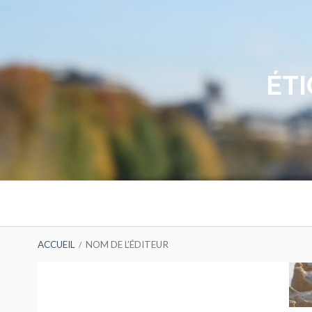
Aller
au
contenu
ÉTI
Menu
principal
FIL
ACCUEIL
NOM DE L’ÉDITEUR
D'ARIANE