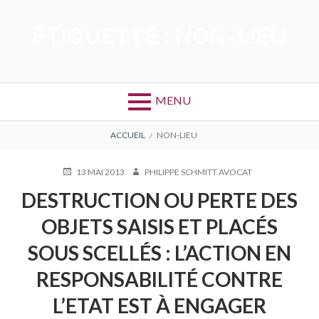
Aller
au
ÉTIQUETTE :
NON-LIEU
contenu
MENU
FIL
ACCUEIL
NON-LIEU
D'ARIANE
PUBLIÉ
AUTEUR
13 MAI 2013
PHILIPPE SCHMITT AVOCAT
LE
DESTRUCTION OU PERTE DES
OBJETS SAISIS ET PLACÉS
SOUS SCELLÉS : L’ACTION EN
RESPONSABILITÉ CONTRE
L’ETAT EST À ENGAGER