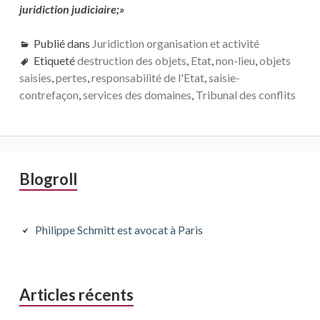
juridiction judiciaire;»
Publié dans
Juridiction organisation et activité
Etiqueté
destruction des objets
,
Etat
,
non-lieu
,
objets
saisies
,
pertes
,
responsabilité de l'Etat
,
saisie-
contrefaçon
,
services des domaines
,
Tribunal des conflits
Barre
Blogroll
latérale
principale
Philippe Schmitt est avocat à Paris
Articles récents