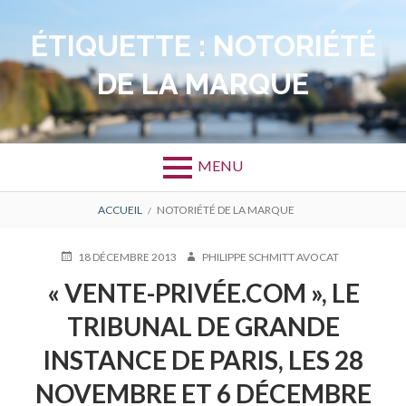
Aller
au
ÉTIQUETTE :
NOTORIÉTÉ
contenu
DE LA MARQUE
MENU
FIL
ACCUEIL
NOTORIÉTÉ DE LA MARQUE
D'ARIANE
PUBLIÉ
AUTEUR
18 DÉCEMBRE 2013
PHILIPPE SCHMITT AVOCAT
LE
« VENTE-PRIVÉE.COM », LE
TRIBUNAL DE GRANDE
INSTANCE DE PARIS, LES 28
NOVEMBRE ET 6 DÉCEMBRE