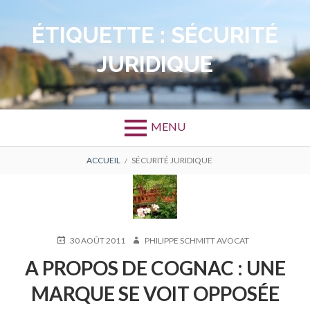
Aller
au
ÉTIQUETTE :
SÉCURITÉ
contenu
JURIDIQUE
MENU
FIL
ACCUEIL
SÉCURITÉ JURIDIQUE
D'ARIANE
PUBLIÉ
AUTEUR
30 AOÛT 2011
PHILIPPE SCHMITT AVOCAT
LE
A PROPOS DE COGNAC : UNE
MARQUE SE VOIT OPPOSÉE