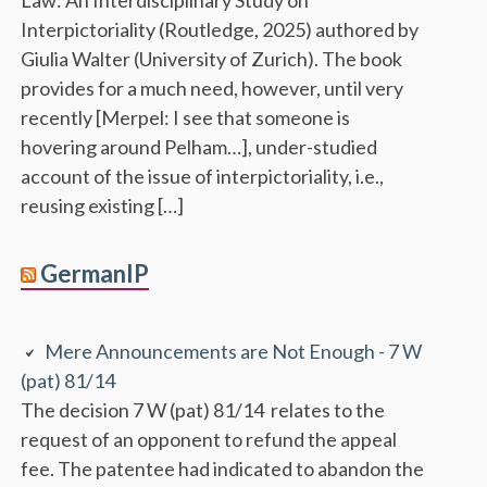
Interpictoriality (Routledge, 2025) authored by
Giulia Walter (University of Zurich). The book
provides for a much need, however, until very
recently [Merpel: I see that someone is
hovering around Pelham…], under-studied
account of the issue of interpictoriality, i.e.,
reusing existing […]
GermanIP
Mere Announcements are Not Enough - 7 W
(pat) 81/14
The decision 7 W (pat) 81/14 relates to the
request of an opponent to refund the appeal
fee. The patentee had indicated to abandon the