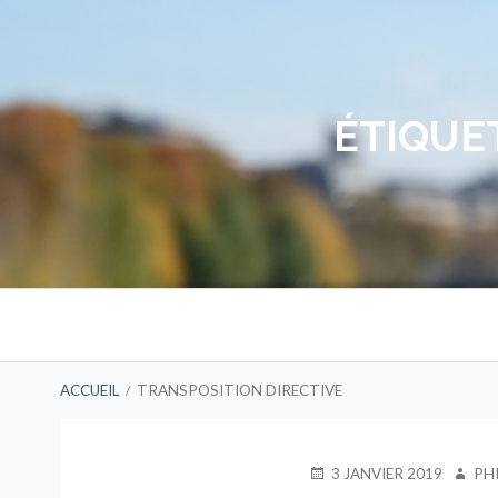
Aller
au
contenu
ÉTIQUE
Menu
principal
FIL
ACCUEIL
TRANSPOSITION DIRECTIVE
D'ARIANE
PUBLIÉ
AUTE
3 JANVIER 2019
PH
LE