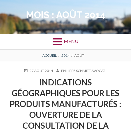
Aller
au
MOIS :
AOÛT 2014
contenu
MENU
FIL
ACCUEIL
2014
AOÛT
D'ARIANE
PUBLIÉ
AUTEUR
27 AOÛT 2014
PHILIPPE SCHMITT AVOCAT
LE
INDICATIONS
GÉOGRAPHIQUES POUR LES
PRODUITS MANUFACTURÉS :
OUVERTURE DE LA
CONSULTATION DE LA