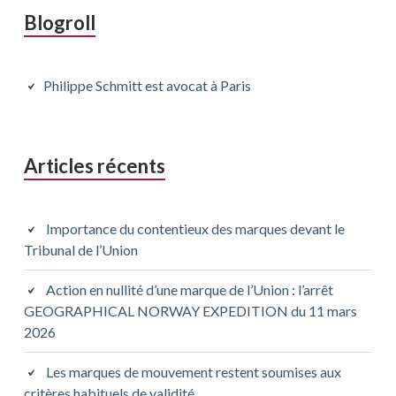
Barre
Blogroll
latérale
principale
Philippe Schmitt est avocat à Paris
Articles récents
Importance du contentieux des marques devant le
Tribunal de l’Union
Action en nullité d’une marque de l’Union : l’arrêt
GEOGRAPHICAL NORWAY EXPEDITION du 11 mars
2026
Les marques de mouvement restent soumises aux
critères habituels de validité