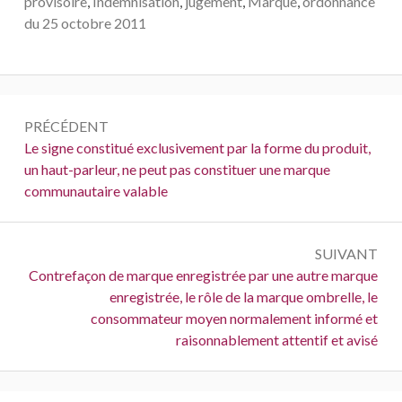
provisoire
,
Indemnisation
,
jugement
,
Marque
,
ordonnance
du 25 octobre 2011
Navigation
PRÉCÉDENT
de
Précédent :
Le signe constitué exclusivement par la forme du produit,
un haut-parleur, ne peut pas constituer une marque
l’article
communautaire valable
SUIVANT
Suivant :
Contrefaçon de marque enregistrée par une autre marque
enregistrée, le rôle de la marque ombrelle, le
consommateur moyen normalement informé et
raisonnablement attentif et avisé