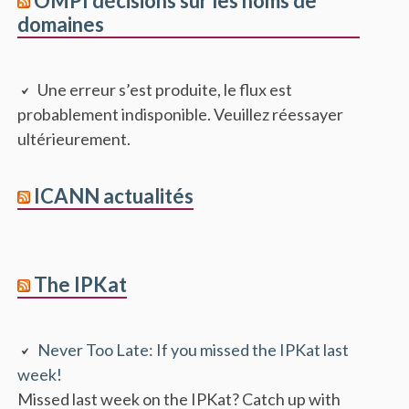
OMPI décisions sur les noms de
domaines
Une erreur s’est produite, le flux est
probablement indisponible. Veuillez réessayer
ultérieurement.
ICANN actualités
The IPKat
Never Too Late: If you missed the IPKat last
week!
Missed last week on the IPKat? Catch up with