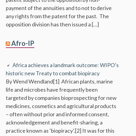
payment of the annuities and to not to derive
any rights from the patent for the past. The
opposition division has then issued a […]
Afro-IP
Africa achieves a landmark outcome: WIPO’s
historic new Treaty to combat biopiracy
By Wend Wendland[1] African plants, marine
life and microbes have frequently been
targeted by companies bioprospecting for new
medicines, cosmetics and agricultural products
– often without prior and informed consent,
acknowledgement and benefit-sharing, a
practice known as ‘biopiracy’.[2] It was for this