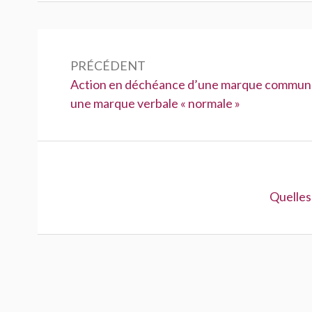
Navigation
de
PRÉCÉDENT
Précédent :
Action en déchéance d’une marque communa
l’article
une marque verbale « normale »
Suivant 
Quelles 