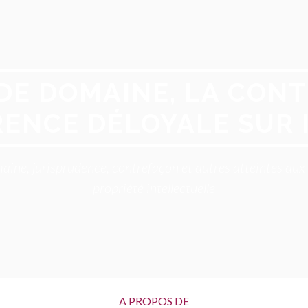
DE DOMAINE, LA CONT
ENCE DÉLOYALE SUR 
aine, jurisprudence, contrefaçon et autres atteintes au
propriété intellectuelle
A PROPOS DE