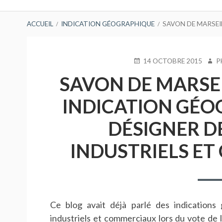
principal
FIL
ACCUEIL
INDICATION GÉOGRAPHIQUE
SAVON DE MARSEI
D'ARIANE
PUBLIÉ
AUT
14 OCTOBRE 2015
P
LE
SAVON DE MARSEI
INDICATION GÉO
DÉSIGNER D
INDUSTRIELS ET
Ce blog avait déjà parlé des indications
industriels et commerciaux lors du vote de 