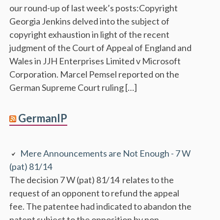
our round-up of last week’s posts:Copyright
Georgia Jenkins delved into the subject of
copyright exhaustion in light of the recent
judgment of the Court of Appeal of England and
Wales in JJH Enterprises Limited v Microsoft
Corporation. Marcel Pemsel reported on the
German Supreme Court ruling […]
GermanIP
Mere Announcements are Not Enough - 7 W
(pat) 81/14
The decision 7 W (pat) 81/14 relates to the
request of an opponent to refund the appeal
fee. The patentee had indicated to abandon the
patent subject to the opposition by non-