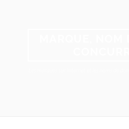
Aller
au
contenu
MARQUE, NOM 
CONCURR
Les marques sur Internet et les noms de dom
Menu