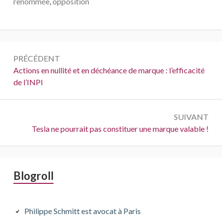
renommée
,
opposition
Navigation
PRÉCÉDENT
de
Précédent :
Actions en nullité et en déchéance de marque : l’efficacité
de l’INPI
l’article
SUIVANT
Suivant :
Tesla ne pourrait pas constituer une marque valable !
Barre
Blogroll
latérale
principale
Philippe Schmitt est avocat à Paris