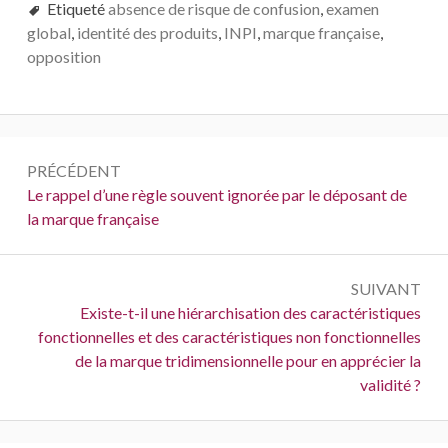
Etiqueté
absence de risque de confusion
,
examen
global
,
identité des produits
,
INPI
,
marque française
,
opposition
Navigation
PRÉCÉDENT
de
Précédent :
Le rappel d’une règle souvent ignorée par le déposant de
la marque française
l’article
SUIVANT
Suivant :
Existe-t-il une hiérarchisation des caractéristiques
fonctionnelles et des caractéristiques non fonctionnelles
de la marque tridimensionnelle pour en apprécier la
validité ?