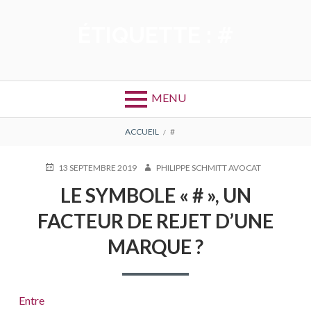
Aller
au
ÉTIQUETTE :
#
contenu
MENU
FIL
ACCUEIL
#
D'ARIANE
PUBLIÉ
AUTEUR
13 SEPTEMBRE 2019
PHILIPPE SCHMITT AVOCAT
LE
LE SYMBOLE « # », UN
FACTEUR DE REJET D’UNE
MARQUE ?
Entre