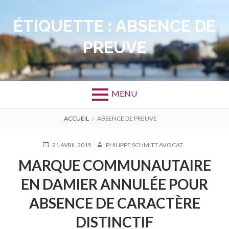
Aller
au
ÉTIQUETTE :
ABSENCE DE
contenu
PREUVE
MENU
FIL
ACCUEIL
ABSENCE DE PREUVE
D'ARIANE
PUBLIÉ
AUTEUR
21 AVRIL 2015
PHILIPPE SCHMITT AVOCAT
LE
MARQUE COMMUNAUTAIRE
EN DAMIER ANNULÉE POUR
ABSENCE DE CARACTÈRE
DISTINCTIF