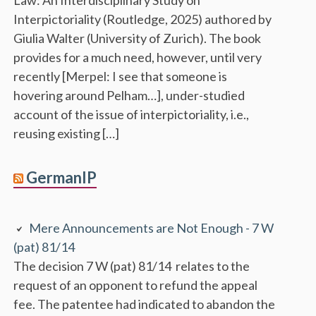
Interpictoriality (Routledge, 2025) authored by
Giulia Walter (University of Zurich). The book
provides for a much need, however, until very
recently [Merpel: I see that someone is
hovering around Pelham…], under-studied
account of the issue of interpictoriality, i.e.,
reusing existing […]
GermanIP
Mere Announcements are Not Enough - 7 W
(pat) 81/14
The decision 7 W (pat) 81/14 relates to the
request of an opponent to refund the appeal
fee. The patentee had indicated to abandon the