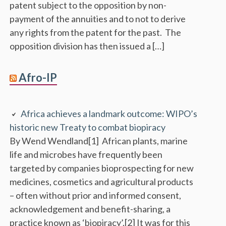
patent subject to the opposition by non-
payment of the annuities and to not to derive
any rights from the patent for the past. The
opposition division has then issued a […]
Afro-IP
Africa achieves a landmark outcome: WIPO’s
historic new Treaty to combat biopiracy
By Wend Wendland[1] African plants, marine
life and microbes have frequently been
targeted by companies bioprospecting for new
medicines, cosmetics and agricultural products
– often without prior and informed consent,
acknowledgement and benefit-sharing, a
practice known as ‘biopiracy’.[2] It was for this