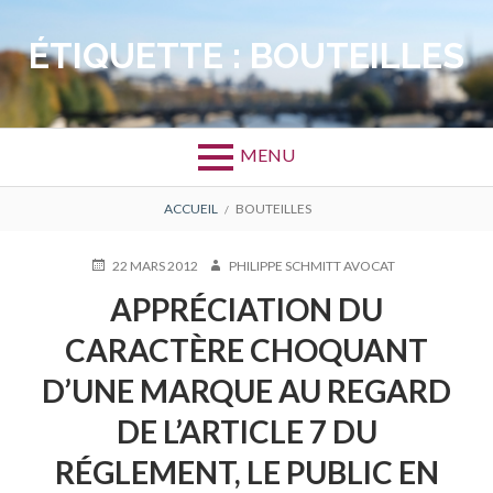
Aller
au
ÉTIQUETTE :
BOUTEILLES
contenu
MENU
FIL
ACCUEIL
BOUTEILLES
D'ARIANE
PUBLIÉ
AUTEUR
22 MARS 2012
PHILIPPE SCHMITT AVOCAT
LE
APPRÉCIATION DU
CARACTÈRE CHOQUANT
D’UNE MARQUE AU REGARD
DE L’ARTICLE 7 DU
RÉGLEMENT, LE PUBLIC EN