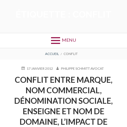
Aller
au
ÉTIQUETTE :
CONFLIT
contenu
MENU
FIL
ACCUEIL
CONFLIT
D'ARIANE
PUBLIÉ
AUTEUR
17 JANVIER 2012
PHILIPPE SCHMITT AVOCAT
LE
CONFLIT ENTRE MARQUE,
NOM COMMERCIAL,
DÉNOMINATION SOCIALE,
ENSEIGNE ET NOM DE
DOMAINE, L’IMPACT DE