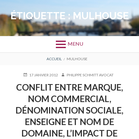
Aller
au
ÉTIQUETTE :
MULHOUSE
contenu
MENU
FIL
ACCUEIL
MULHOUSE
D'ARIANE
PUBLIÉ
AUTEUR
17 JANVIER 2012
PHILIPPE SCHMITT AVOCAT
LE
CONFLIT ENTRE MARQUE,
NOM COMMERCIAL,
DÉNOMINATION SOCIALE,
ENSEIGNE ET NOM DE
DOMAINE, L’IMPACT DE