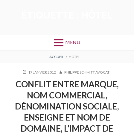
Aller
au
ÉTIQUETTE :
HÔTEL
contenu
MENU
FIL
ACCUEIL
HÔTEL
D'ARIANE
PUBLIÉ
AUTEUR
17 JANVIER 2012
PHILIPPE SCHMITT AVOCAT
LE
CONFLIT ENTRE MARQUE,
NOM COMMERCIAL,
DÉNOMINATION SOCIALE,
ENSEIGNE ET NOM DE
DOMAINE, L’IMPACT DE