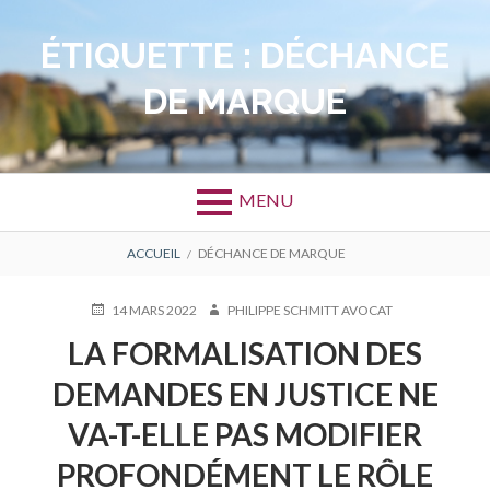
Aller
au
ÉTIQUETTE :
DÉCHANCE
contenu
DE MARQUE
MENU
FIL
ACCUEIL
DÉCHANCE DE MARQUE
D'ARIANE
PUBLIÉ
AUTEUR
14 MARS 2022
PHILIPPE SCHMITT AVOCAT
LE
LA FORMALISATION DES
DEMANDES EN JUSTICE NE
VA-T-ELLE PAS MODIFIER
PROFONDÉMENT LE RÔLE