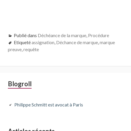
Publié dans
Déchéance de la marque
,
Procédure
Etiqueté
assignation
,
Déchance de marque
,
marque
preuve
,
requête
Barre
Blogroll
latérale
principale
Philippe Schmitt est avocat à Paris