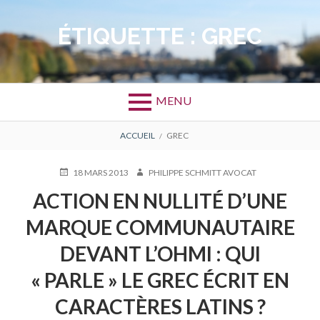
Aller
au
ÉTIQUETTE :
GREC
contenu
MENU
FIL
ACCUEIL
GREC
D'ARIANE
PUBLIÉ
AUTEUR
18 MARS 2013
PHILIPPE SCHMITT AVOCAT
LE
ACTION EN NULLITÉ D’UNE
MARQUE COMMUNAUTAIRE
DEVANT L’OHMI : QUI
« PARLE » LE GREC ÉCRIT EN
CARACTÈRES LATINS ?