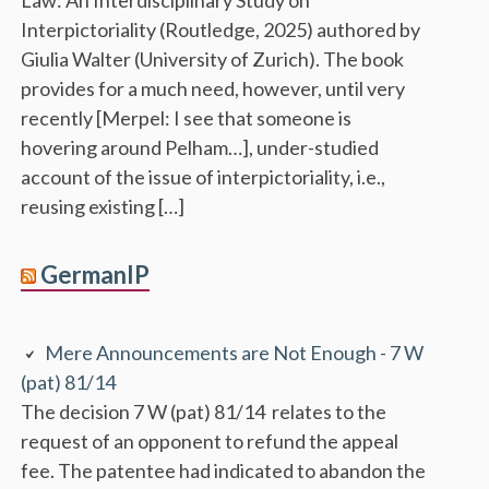
Interpictoriality (Routledge, 2025) authored by
Giulia Walter (University of Zurich). The book
provides for a much need, however, until very
recently [Merpel: I see that someone is
hovering around Pelham…], under-studied
account of the issue of interpictoriality, i.e.,
reusing existing […]
GermanIP
Mere Announcements are Not Enough - 7 W
(pat) 81/14
The decision 7 W (pat) 81/14 relates to the
request of an opponent to refund the appeal
fee. The patentee had indicated to abandon the