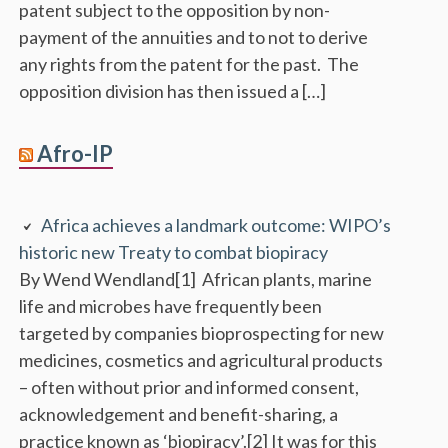
patent subject to the opposition by non-
payment of the annuities and to not to derive
any rights from the patent for the past. The
opposition division has then issued a […]
Afro-IP
Africa achieves a landmark outcome: WIPO’s
historic new Treaty to combat biopiracy
By Wend Wendland[1] African plants, marine
life and microbes have frequently been
targeted by companies bioprospecting for new
medicines, cosmetics and agricultural products
– often without prior and informed consent,
acknowledgement and benefit-sharing, a
practice known as ‘biopiracy’.[2] It was for this