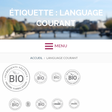
Aller
au
ÉTIQUETTE :
LANGUAGE
contenu
COURANT
MENU
FIL
ACCUEIL
LANGUAGE COURANT
D'ARIANE