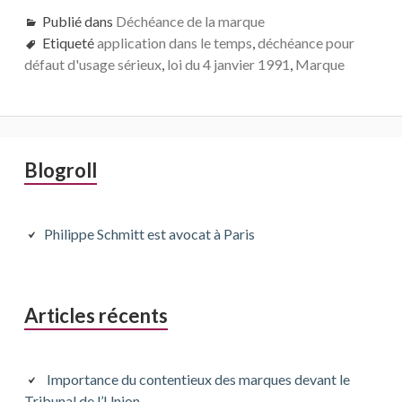
Publié dans
Déchéance de la marque
Etiqueté
application dans le temps
,
déchéance pour
défaut d'usage sérieux
,
loi du 4 janvier 1991
,
Marque
Barre
Blogroll
latérale
principale
Philippe Schmitt est avocat à Paris
Articles récents
Importance du contentieux des marques devant le
Tribunal de l’Union