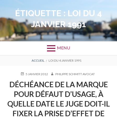
Aller
au
ÉTIQUETTE :
LOI DU 4
contenu
JANVIER 1991
MENU
FIL
ACCUEIL
LOI DU 4 JANVIER 1991
D'ARIANE
PUBLIÉ
AUTEUR
5 JANVIER 2012
PHILIPPE SCHMITT AVOCAT
LE
DÉCHÉANCE DE LA MARQUE
POUR DÉFAUT D’USAGE, À
QUELLE DATE LE JUGE DOIT-IL
FIXER LA PRISE D’EFFET DE