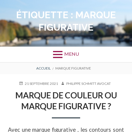
Aller
au
ÉTIQUETTE :
MARQUE
contenu
FIGURATIVE
MENU
FIL
ACCUEIL
MARQUE FIGURATIVE
D'ARIANE
PUBLIÉ
AUTEUR
21 SEPTEMBRE 2021
PHILIPPE SCHMITT AVOCAT
LE
MARQUE DE COULEUR OU
MARQUE FIGURATIVE ?
Avec une marque figurative , les contours sont