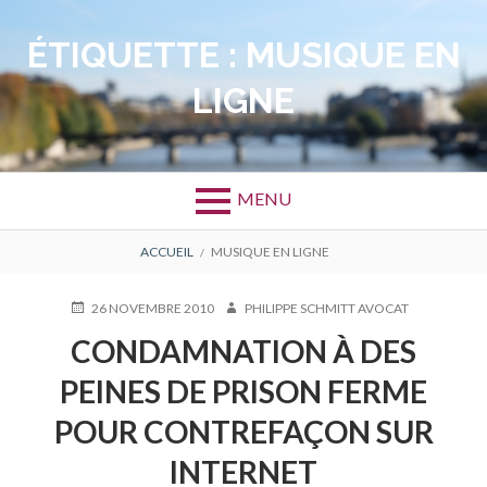
Aller
au
ÉTIQUETTE :
MUSIQUE EN
contenu
LIGNE
MENU
FIL
ACCUEIL
MUSIQUE EN LIGNE
D'ARIANE
PUBLIÉ
AUTEUR
26 NOVEMBRE 2010
PHILIPPE SCHMITT AVOCAT
LE
CONDAMNATION À DES
PEINES DE PRISON FERME
POUR CONTREFAÇON SUR
INTERNET