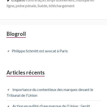
ligne
,
peine pénale
,
Suède
,
téléchargement
Barre
Blogroll
latérale
principale
Philippe Schmitt est avocat à Paris
Articles récents
Importance du contentieux des marques devant le
Tribunal de l’Union
Action en nullité d’une marque de l’Union : l’arrêt