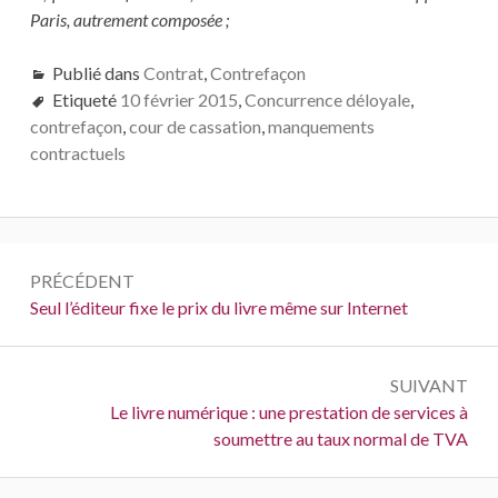
Paris, autrement composée ;
Publié dans
Contrat
,
Contrefaçon
Etiqueté
10 février 2015
,
Concurrence déloyale
,
contrefaçon
,
cour de cassation
,
manquements
contractuels
Navigation
PRÉCÉDENT
de
Précédent :
Seul l’éditeur fixe le prix du livre même sur Internet
l’article
SUIVANT
Suivant :
Le livre numérique : une prestation de services à
soumettre au taux normal de TVA