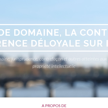
DE DOMAINE, LA CONT
ENCE DÉLOYALE SUR 
aine, jurisprudence, contrefaçon et autres atteintes au
propriété intellectuelle
A PROPOS DE