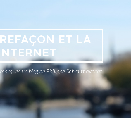
REFAÇON ET LA
INTERNET
x marques un blog de Philippe Schmitt avocat