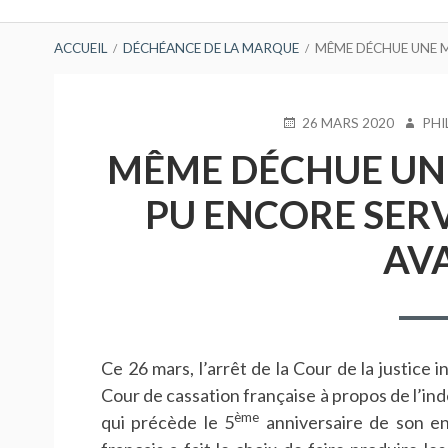
principal
FIL
ACCUEIL
DÉCHÉANCE DE LA MARQUE
MÊME DÉCHUE UNE M
D'ARIANE
PUBLIÉ
AUTEU
26 MARS 2020
PHI
LE
MÊME DÉCHUE UN
PU ENCORE SERVI
AV
Ce 26 mars, l’arrêt de la Cour de la justice i
Cour de cassation française à propos de l’in
ème
qui précède le 5
anniversaire de son enr