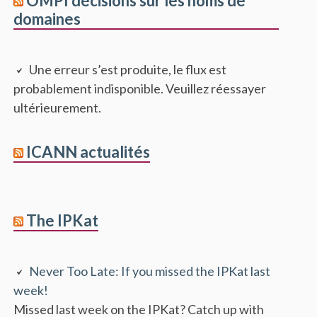
OMPI décisions sur les noms de
domaines
Une erreur s’est produite, le flux est
probablement indisponible. Veuillez réessayer
ultérieurement.
ICANN actualités
The IPKat
Never Too Late: If you missed the IPKat last
week!
Missed last week on the IPKat? Catch up with