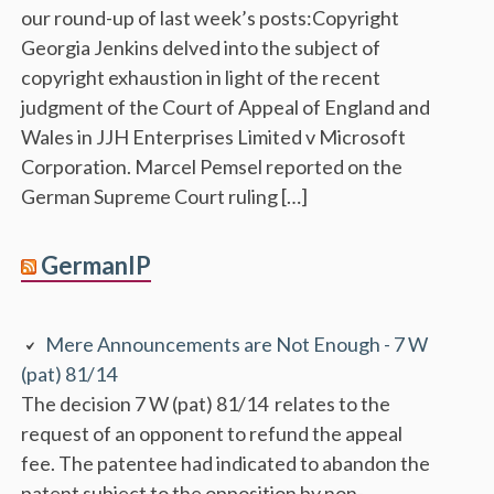
our round-up of last week’s posts:Copyright
Georgia Jenkins delved into the subject of
copyright exhaustion in light of the recent
judgment of the Court of Appeal of England and
Wales in JJH Enterprises Limited v Microsoft
Corporation. Marcel Pemsel reported on the
German Supreme Court ruling […]
GermanIP
Mere Announcements are Not Enough - 7 W
(pat) 81/14
The decision 7 W (pat) 81/14 relates to the
request of an opponent to refund the appeal
fee. The patentee had indicated to abandon the
patent subject to the opposition by non-