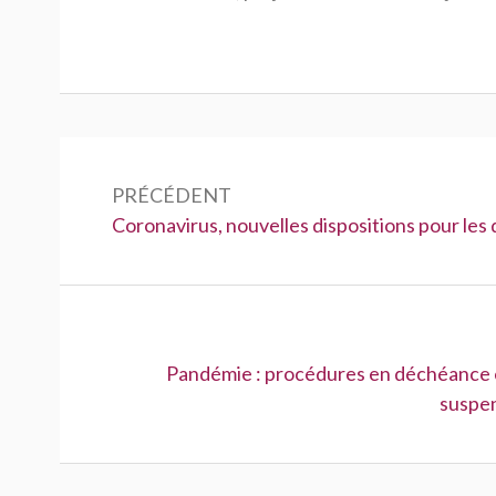
Navigation
de
PRÉCÉDENT
Précédent :
Coronavirus, nouvelles dispositions pour les d
l’article
Suivant :
Pandémie : procédures en déchéance et
suspen