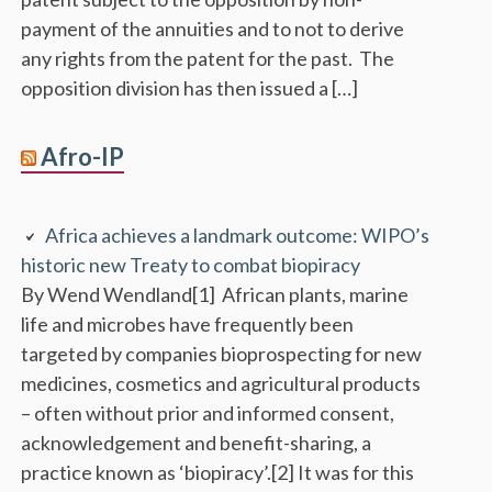
payment of the annuities and to not to derive
any rights from the patent for the past. The
opposition division has then issued a […]
Afro-IP
Africa achieves a landmark outcome: WIPO’s
historic new Treaty to combat biopiracy
By Wend Wendland[1] African plants, marine
life and microbes have frequently been
targeted by companies bioprospecting for new
medicines, cosmetics and agricultural products
– often without prior and informed consent,
acknowledgement and benefit-sharing, a
practice known as ‘biopiracy’.[2] It was for this