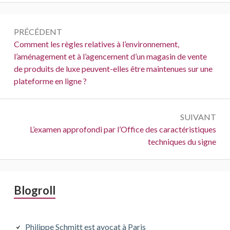
Navigation
PRÉCÉDENT
de
Précédent :
Comment les règles relatives à l’environnement,
l’aménagement et à l’agencement d’un magasin de vente
l’article
de produits de luxe peuvent-elles être maintenues sur une
plateforme en ligne ?
SUIVANT
Suivant :
L’examen approfondi par l’Office des caractéristiques
techniques du signe
Barre
Blogroll
latérale
principale
Philippe Schmitt est avocat à Paris