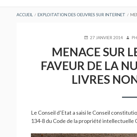
principal
FIL
ACCUEIL
EXPLOITATION DES OEUVRES SUR INTERNET
MEN
D'ARIANE
PUBLIÉ
AUTE
27 JANVIER 2014
PH
LE
MENACE SUR LE
FAVEUR DE LA N
LIVRES NON
Le Conseil d’Etat a saisi le Conseil constitut
134-8 du Code de la propriété intellectuelle 