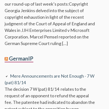
our round-up of last week’s posts:Copyright
Georgia Jenkins delved into the subject of
copyright exhaustion in light of the recent
judgment of the Court of Appeal of England and
Wales in JJH Enterprises Limited v Microsoft
Corporation. Marcel Pemsel reported on the
German Supreme Court ruling […]
GermanIP
Mere Announcements are Not Enough - 7 W
(pat) 81/14
The decision 7 W (pat) 81/14 relates to the
request of an opponent to refund the appeal
fee. The patentee had indicated to abandon the
patent subject to the opposition by non-