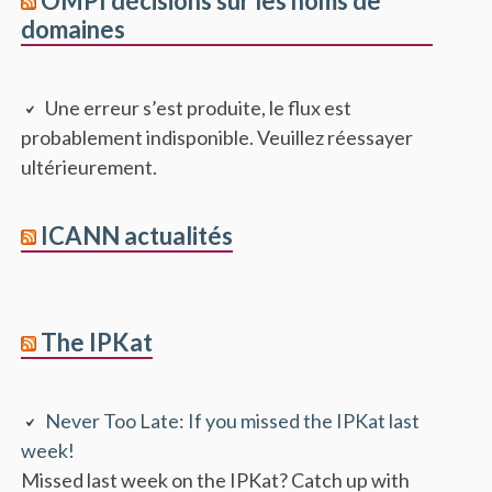
OMPI décisions sur les noms de
domaines
Une erreur s’est produite, le flux est
probablement indisponible. Veuillez réessayer
ultérieurement.
ICANN actualités
The IPKat
Never Too Late: If you missed the IPKat last
week!
Missed last week on the IPKat? Catch up with