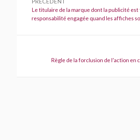
de
PRÉCÉDENT
Précédent :
Le titulaire de la marque dont la publicité est 
l’article
responsabilité engagée quand les affiches s
Suivant :
Règle de la forclusion de l’action e