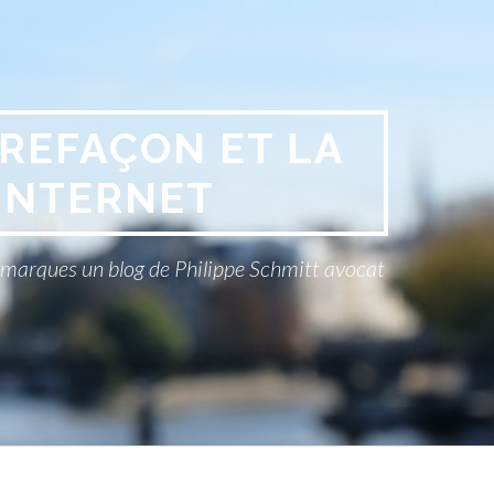
REFAÇON ET LA
INTERNET
x marques un blog de Philippe Schmitt avocat