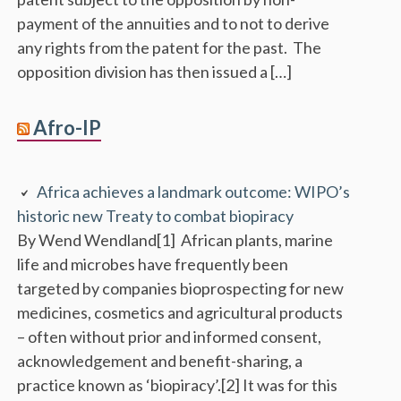
payment of the annuities and to not to derive
any rights from the patent for the past. The
opposition division has then issued a […]
Afro-IP
Africa achieves a landmark outcome: WIPO’s
historic new Treaty to combat biopiracy
By Wend Wendland[1] African plants, marine
life and microbes have frequently been
targeted by companies bioprospecting for new
medicines, cosmetics and agricultural products
– often without prior and informed consent,
acknowledgement and benefit-sharing, a
practice known as ‘biopiracy’.[2] It was for this