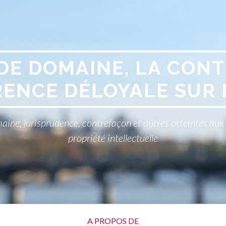
DE DOMAINE, LA CONT
ENCE DÉLOYALE SUR 
aine, jurisprudence, contrefaçon et autres atteintes au
propriété intellectuelle
A PROPOS DE