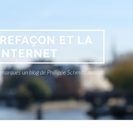
REFAÇON ET LA
INTERNET
x marques un blog de Philippe Schmitt avocat