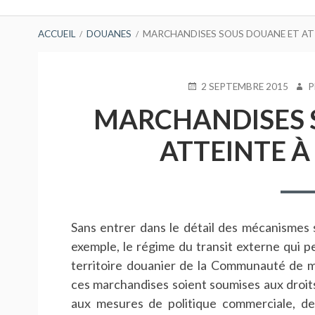
principal
FIL
ACCUEIL
DOUANES
MARCHANDISES SOUS DOUANE ET AT
D'ARIANE
PUBLIÉ
AUT
2 SEPTEMBRE 2015
P
LE
MARCHANDISES 
ATTEINTE À
Sans entrer dans le détail des mécanismes 
exemple, le régime du transit externe qui pe
territoire douanier de la Communauté de 
ces marchandises soient soumises aux droits 
aux mesures de politique commerciale, de