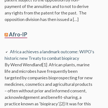
payment of the annuities and to not to derive
any rights from the patent for the past. The
opposition division has then issued a […]
Afro-IP
Africa achieves a landmark outcome: WIPO’s
historic new Treaty to combat biopiracy
By Wend Wendland[1] African plants, marine
life and microbes have frequently been
targeted by companies bioprospecting for new
medicines, cosmetics and agricultural products
– often without prior and informed consent,
acknowledgement and benefit-sharing, a
practice known as ‘biopiracy’.[2] It was for this