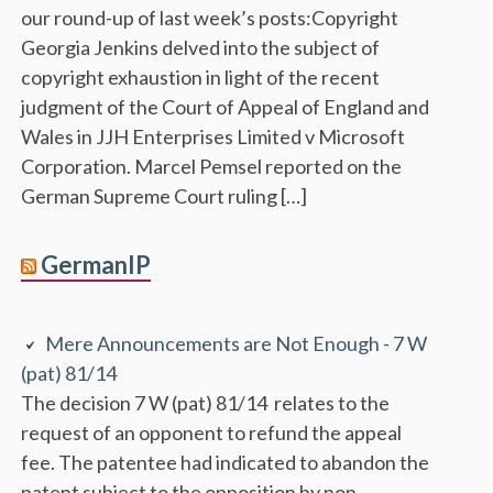
our round-up of last week’s posts:Copyright
Georgia Jenkins delved into the subject of
copyright exhaustion in light of the recent
judgment of the Court of Appeal of England and
Wales in JJH Enterprises Limited v Microsoft
Corporation. Marcel Pemsel reported on the
German Supreme Court ruling […]
GermanIP
Mere Announcements are Not Enough - 7 W
(pat) 81/14
The decision 7 W (pat) 81/14 relates to the
request of an opponent to refund the appeal
fee. The patentee had indicated to abandon the
patent subject to the opposition by non-