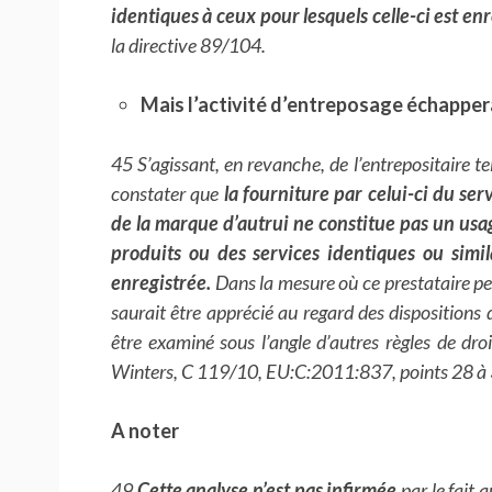
identiques à ceux pour lesquels celle-ci est en
la directive 89/104.
Mais l’activité d’entreposage échappera
45 S’agissant, en revanche, de l’entrepositaire tel
constater que
la fourniture par celui-ci du se
de la marque d’autrui ne constitue pas un usa
produits ou des services identiques ou simil
enregistrée.
Dans la mesure où ce prestataire perm
saurait être apprécié au regard des dispositions 
être examiné sous l’angle d’autres règles de droi
Winters, C 119/10, EU:C:2011:837, points 28 à 
A noter
49
Cette analyse n’est pas infirmée
par le fait 