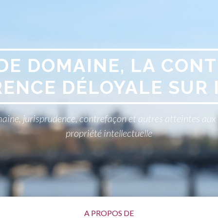
DE DOMAINE, LA CONT
ENCE DÉLOYALE SUR 
aine, jurisprudence, contrefaçon et autres atteintes au
propriété intellectuelle
A PROPOS DE