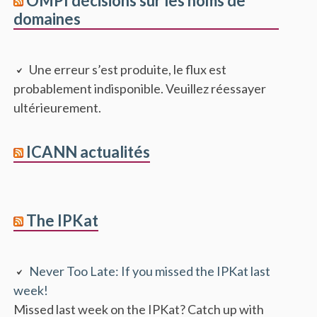
OMPI décisions sur les noms de
domaines
Une erreur s’est produite, le flux est
probablement indisponible. Veuillez réessayer
ultérieurement.
ICANN actualités
The IPKat
Never Too Late: If you missed the IPKat last
week!
Missed last week on the IPKat? Catch up with